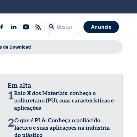
Anuncie
is de Download
Em alta
1
Raio X dos Materiais: conheça o
poliuretano (PU), suas características e
aplicações
2
O que é PLA: Conheça o poliácido
láctico e suas aplicações na indústria
do plástico