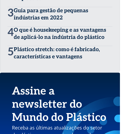
3
Guia para gestão de pequenas
indústrias em 2022
4
O que é housekeeping e as vantagens
de aplicá-lo na indústria do plástico
5
Plástico stretch: como é fabricado,
características e vantagens
Assine a
newsletter do
Mundo do Plástico
Receba as últimas atualizações do setor