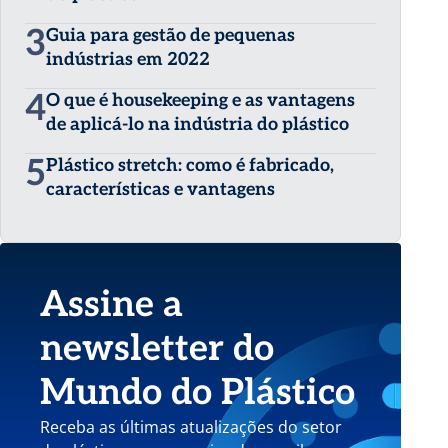
3
Guia para gestão de pequenas
indústrias em 2022
4
O que é housekeeping e as vantagens
de aplicá-lo na indústria do plástico
5
Plástico stretch: como é fabricado,
características e vantagens
Assine a
newsletter do
Mundo do Plástico
Receba as últimas atualizações do setor