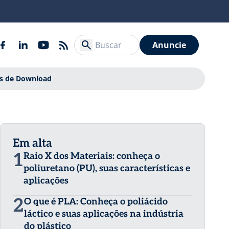
Anuncie
is de Download
Em alta
1
Raio X dos Materiais: conheça o
poliuretano (PU), suas características e
aplicações
2
O que é PLA: Conheça o poliácido
láctico e suas aplicações na indústria
do plástico