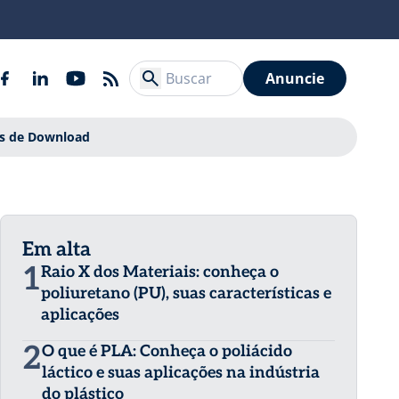
Anuncie
is de Download
Em alta
1
Raio X dos Materiais: conheça o
poliuretano (PU), suas características e
aplicações
2
O que é PLA: Conheça o poliácido
láctico e suas aplicações na indústria
do plástico