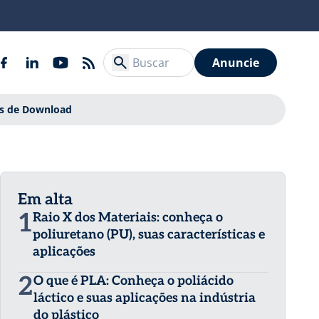
Anuncie
is de Download
Em alta
1
Raio X dos Materiais: conheça o
poliuretano (PU), suas características e
aplicações
2
O que é PLA: Conheça o poliácido
láctico e suas aplicações na indústria
do plástico