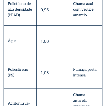
Polietileno de
Chama azul
0,96
alta densidade
com vértice
(PEAD)
amarelo
1,00
Água
–
Poliestireno
Fumaça preta
1,05
(PS)
intensa
Chama
amarela,
Acrilonitrila-