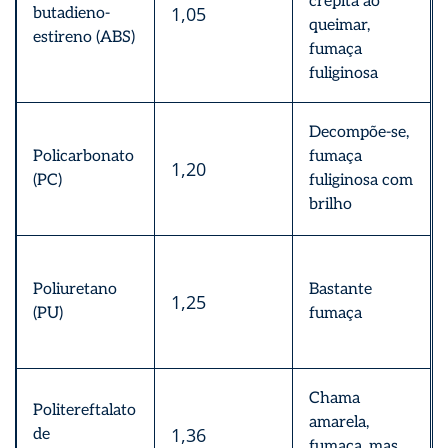
crepita ao
1,05
butadieno-
queimar,
estireno (ABS)
fumaça
fuliginosa
Decompõe-se,
Policarbonato
fumaça
1,20
(PC)
fuliginosa com
brilho
Poliuretano
Bastante
1,25
(PU)
fumaça
Chama
Politereftalato
amarela,
1,36
de
fumaça, mas