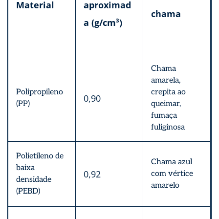
Material
aproximad
chama
a (g/cm³)
Chama
amarela,
Polipropileno
crepita ao
0,90
(PP)
queimar,
fumaça
fuliginosa
Polietileno de
Chama azul
baixa
0,92
com vértice
densidade
amarelo
(PEBD)