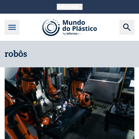
robôs