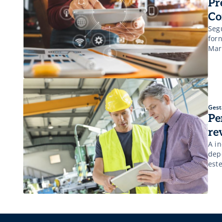
Pr
Co
Seg
for
Mark
Gest
Pe
re
A i
dep
est
mai
Por 