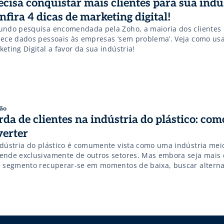
ecisa conquistar mais clientes para sua indú
nfira 4 dicas de marketing digital!
undo pesquisa encomendada pela Zoho, a maioria dos clientes b
nece dados pessoais às empresas ‘sem problema’. Veja como usa
eting Digital a favor da sua indústria!
ão
rda de clientes na indústria do plástico: com
verter
ndústria do plástico é comumente vista como uma indústria mei
ende exclusivamente de outros setores. Mas embora seja mais d
e segmento recuperar-se em momentos de baixa, buscar alterna
s do que preciso. Quando se trata de perda de clientes, não é d
isso, muitas vezes é preciso se reinventar […]