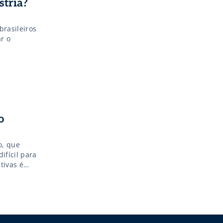
stria?
rasileiros
r o
o
o, que
ifícil para
tivas é
iferente.