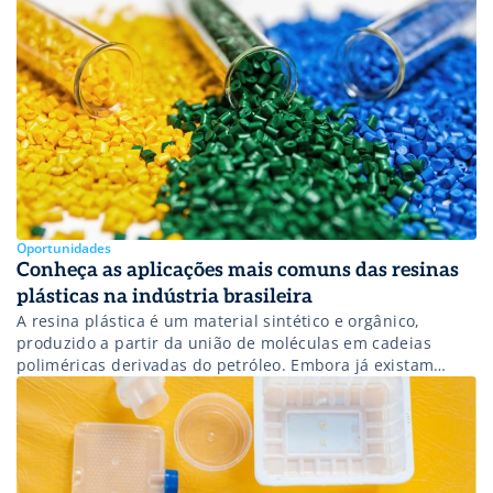
Oportunidades
Conheça as aplicações mais comuns das resinas
plásticas na indústria brasileira
A resina plástica é um material sintético e orgânico,
produzido a partir da união de moléculas em cadeias
poliméricas derivadas do petróleo. Embora já existam
resinas feitas a partir de fontes renováveis, elas ainda são
minoria no mercado. A quase totalidade dos plásticos do
mundo moderno é criada a partir de uma reação química
que […]