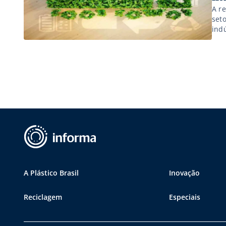
A r
seto
ind
A Plástico Brasil
Inovação
Reciclagem
Especiais