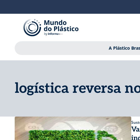
A Plástico Bras
logística reversa n
Sust
Va
in