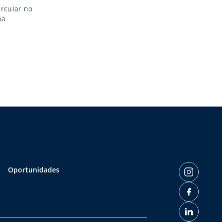
rcular no
na
Oportunidades