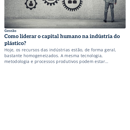
Gestão
Como liderar o capital humano na indústria do
plástico?
Hoje, os recursos das indústrias estão, de forma geral,
bastante homogeneizados. A mesma tecnologia,
metodologia e processos produtivos podem estar
presentes em diferentes empresas, inclusive no setor do
plástico. E neste cenário, o que realmente ajuda a gerar
diferenciais competitivos é o capital humano. Este conceito
surgiu na década de 1950 e foi pensado por Theodore W.
[…]