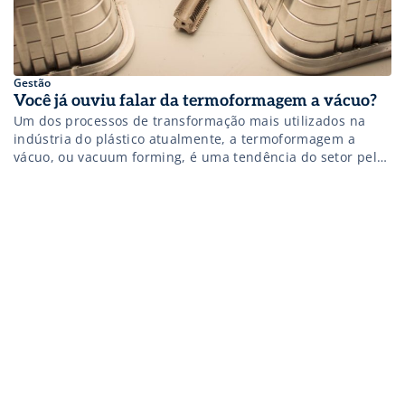
Gestão
Você já ouviu falar da termoformagem a vácuo?
Um dos processos de transformação mais utilizados na
indústria do plástico atualmente, a termoformagem a
vácuo, ou vacuum forming, é uma tendência do setor pela
sua versatilidade e baixo custo. O processo consiste no
aquecimento controlado do material termoplástico a uma
temperatura suficiente para a sua adequação à forma do
molde utilizado, que pode ser […]