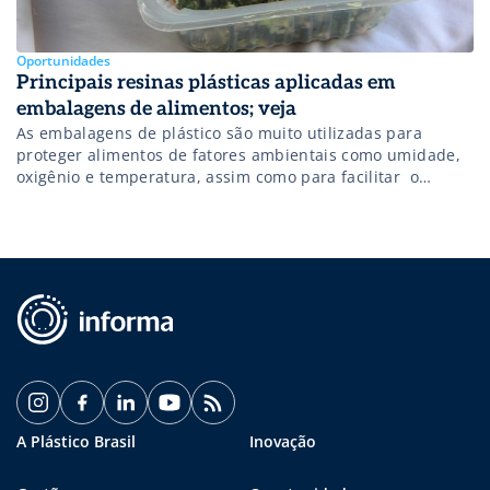
Oportunidades
Principais resinas plásticas aplicadas em
embalagens de alimentos; veja
As embalagens de plástico são muito utilizadas para
proteger alimentos de fatores ambientais como umidade,
oxigênio e temperatura, assim como para facilitar o
manuseio, o transporte e a estocagem desses produtos.
Elas também podem tem outras funcionalidades
importantes, como facilitar o consumo do alimento em
diferentes situações e atuar como uma ferramenta de
divulgação da […]
A Plástico Brasil
Inovação