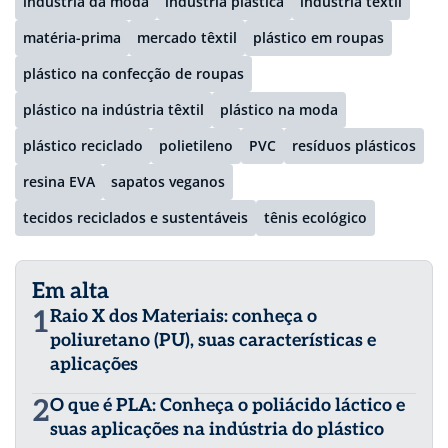
indústria da moda
indústria plástica
indústria têxtil
matéria-prima
mercado têxtil
plástico em roupas
plástico na confecção de roupas
plástico na indústria têxtil
plástico na moda
plástico reciclado
polietileno
PVC
resíduos plásticos
resina EVA
sapatos veganos
tecidos reciclados e sustentáveis
tênis ecológico
Em alta
1
Raio X dos Materiais: conheça o
poliuretano (PU), suas características e
aplicações
2
O que é PLA: Conheça o poliácido láctico e
suas aplicações na indústria do plástico