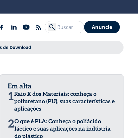
Anuncie
is de Download
Em alta
1
Raio X dos Materiais: conheça o
poliuretano (PU), suas características e
aplicações
2
O que é PLA: Conheça o poliácido
láctico e suas aplicações na indústria
do plástico